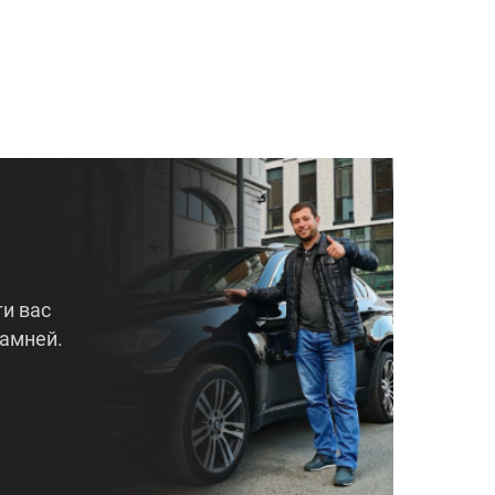
и вас
амней.