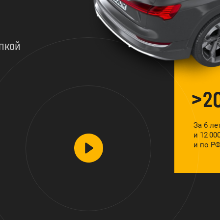
пкой
>2
За 6 л
и 12 0
и по РФ