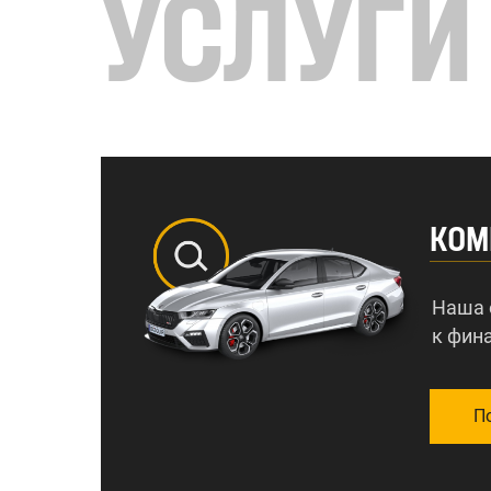
УСЛУГИ
КОМ
Наша 
к фин
П