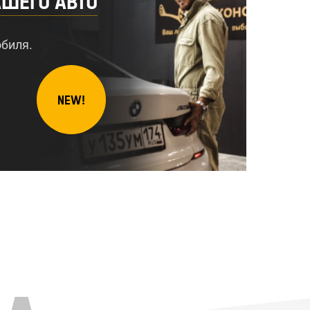
ШЕГО АВТО
биля.
NEW!