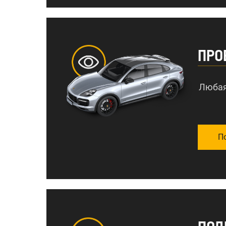
ПРО
Любая
П