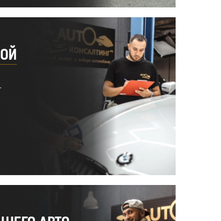
КОЙ
.