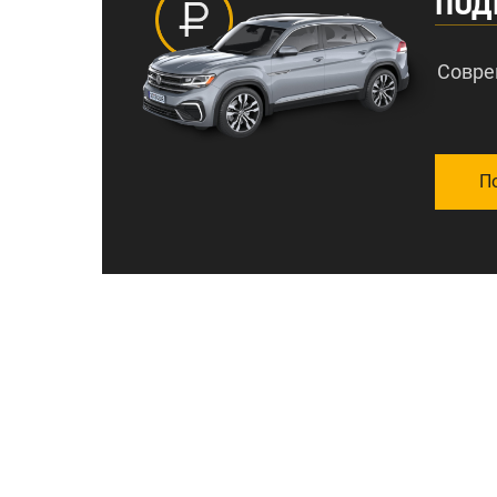
ПОД
Совре
П