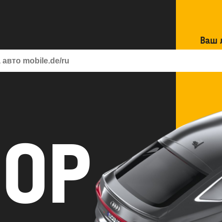
Ваш 
авто
БОР